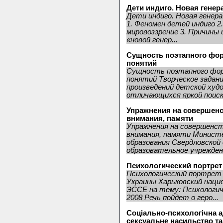
Дети индиго. Новая гене
Дети индиго. Новая генер
1. Феномен детей индиго 2
мировоззрение 3. Причины
«новой генер...
Сущность поэтапного фо
понятий
Сущность поэтапного фор
понятий Творческое задан
произведений детской ху
отличающихся яркой поиско
Упражнения на совершен
внимания, памяти
Упражнения на совершенст
внимания, памяти Минист
образования Свердловской
образовательное учреждени
Психологический портре
Психологический портрет
Украины Харьковский наци
ЭССЕ на тему: Психологич
2008 Речь пойдет о геро...
Соціально-психологічна а
сексуальне насильство та