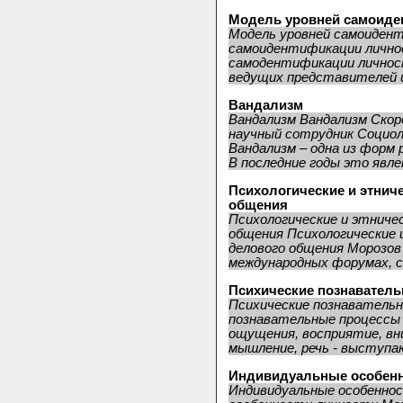
Модель уровней самоиде
Модель уровней самоиден
самоидентификации лично
самодентификации личнос
ведущих представителей це
Вандализм
Вандализм Вандализм Скор
научный сотрудник Социо
Вандализм – одна из форм 
В последние годы это явлен
Психологические и этнич
общения
Психологические и этниче
общения Психологические 
делового общения Морозов 
международных форумах, со
Психические познавател
Психические познавательн
познавательные процессы 
ощущения, восприятие, вн
мышление, речь - выступаю
Индивидуальные особенн
Индивидуальные особенно