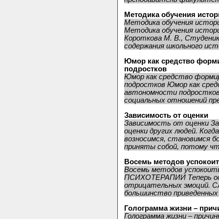
Методика обучения истори
Методика обучения истори
Методика обучения истори
Короткова М. В., Студени
содержания школьного исто
Юмор как средство форм
подростков
Юмор как средство форми
подростков Юмор как сред
автономности подростков 
социальных отношений пре
Зависимость от оценки
Зависимость от оценки З
оценки других людей. Когд
возносимся, становимся б
приняты собой, потому что
Восемь методов успокои
Восемь методов успоко
ПСИХОТЕРАПИИ Теперь ос
отрицательных эмоций. Сл
большинство приве­денных
Голограмма жизни – прич
Голограмма жизни – причин