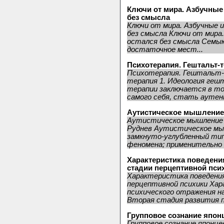
Ключи от мира. Азбучные
без смысла
Ключи от мира. Азбучные 
без смысла Ключи от мира
остался без смысла Семык
достаточное мест...
Психотерапия. Гештальт-
Психотерапия. Гештальт
терапия 1. Идеология ге
терапии заключается в то
самого себя, стать аутен
Аутистическое мышление
Аутистическое мышление
Руднев Аутистическое мышл
замкнуто-углубленный тип
феномена; применительно к
Характеристика поведени
стадии перцептивной пси
Характеристика поведения
перцептивной психики Хар
психического отражения н
Вторая стадия развития пс
Групповое сознание япон
Групповое сознание японце