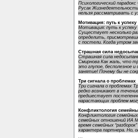
Психологический парадокс
Русак Жизнедеятельность
нельзя рассматривать с уз
Мотивация: путь к успеху
Мотивация: путь к успеху
Существует несколько раз
определить, присмотревши
с постели. Когда утром зво
Страшная сила недосыпа
Страшная сила недосыпан
Смирнова Как жаль, что т
это глупое, бесполезное и
занятие! Почему бы не сокр
Три сигнала о проблемах
Три сигнала о проблемах Т
редко возникают в течение
предшествует постепенное
нарастающих проблем могу
Конфликтология семейны
Конфликтология семейных
семейных отношений ИА Ми
время семейных “разборок
характера партнера. Но, ок