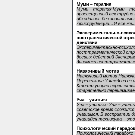
Муми – терапия
Муми – терапия Муми – те
просвещенный век трудно 
обходились без знания вы
юриспруденции…И все же..
Экспериментально-психо
посттравматической стре
действий
Экспериментально-психоло
посттравматической стре
боевых действий Эксперим
динамики посттравматичес
Навязчивый мотив
Навязчивый мотив Навязчив
Перепелкина У каждого из н
Кто-то упорно пересчиты
старательно перешагивает
Уча – учиться
Уча – учиться Уча – учит
советское время сложилс
учащимся. В восприятии 
учащийся техникума – это 
Психологический парадок
Психологический парадокс 