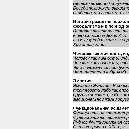
Беседа как метод получен
Беседа позволяет выявить
особенности личности: скл
История развития психол
феодализма и в период 
История развития психоло
в период возрождения Ист
в эпоху феодализма и в пе
Христианство...
Человек как личность, и
Человек как личность, ин
Человек как личность, ин
Что понимается под духов
Что имеется в виду, когд..
Эмпатия
Эмпатия Эмпатия В совре
трактовать либо как спос
другого человека, либо ка
эмоциональной жизни другог
Функциональная асиммет
Функциональная асимметри
Функциональная асимметри
Руднев Функциональная ас
была открыта в ХIХ в., н...