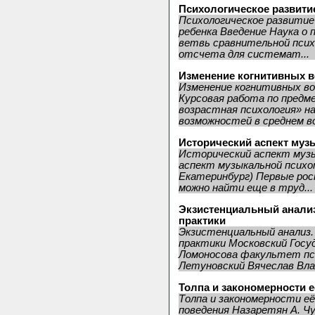
Психологическое развити
Психологическое развитие
ребенка Введение Наука о 
ветвь сравнительной психо
отсчета для системат...
Изменение когнитивных в
Изменение когнитивных во
Курсовая работа по предм
возрастная психология» н
возможностей в среднем во
Исторический аспект муз
Исторический аспект муз
аспект музыкальной психо
Екатеринбург) Первые рос
можно найти еще в труд...
Экзистенциальный анализ
практики
Экзистенциальный анализ.
практики Московский Госу
Ломоносова факультет пси
Летуновский Вячеслав Вла
Толпа и закономерности 
Толпа и закономерности её
поведения Назаретян А. Чу