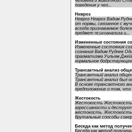
человека и животного Ста
поведения у чел...
Невроз
Невроз Невроз Вадим Рудне
от нормы, связанное с му
всегда признаваемое боле
предмет психоанализа и...
Измененные состояния с
Измененные состояния со
сознания Вадим Руднев Од
прагматизма Уильям Джейм
нормальное бодрствующее 
Трансактный анализ общ
Трансактный анализ общен
Трансактный анализ был ос
В основе трансактного а
предположение о том, что 
Жестокость
Жестокость Жестокость О
агрессивности и деструкт
жестокость. Жестокость(
брутальные способы совер
Беседа как метод получе
Беседа как метод получен