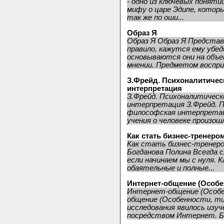
- одно из ключевых понят
мифу о царе Эдипе, которы
так же по оши...
Образ Я
Образ Я Образ Я Представл
правило, кажутся ему убе
основываются они на объе
мнении. Предметом воспри
З.Фрейд. Психоналитичес
интерпретация
З.Фрейд. Психоналитическ
интерпретация З.Фрейд. П
философская интерпретац
учения о человеке произошло
Как стать бизнес-тренеро
Как стать бизнес-тренер
Богданова Полина Всегда 
если начинаем мы с нуля. К
обаятельные и полные...
Интернет-общение (Особе
Интернет-общение (Особе
общение (Особенности, ти
исследования явилось изу
посредством Интернет. Бы