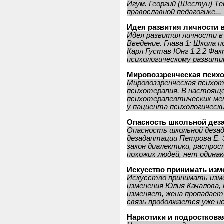
Игум. Георгий (Шестун) Те
православной педагогике...
Идея развития личности 
Идея развития личности в
Введение. Глава 1: Школа п
Карл Густав Юнг 1.2.2 Ф
психологическому развитию
Мировоззренческая псих
Мировоззренческая психот
психотерапия. В настояще
психотерапевтических ме
у пациента психологических
Опасность школьной дез
Опасность школьной деза
дезадаптации Петрова Е. 
закон диалектики, распро
похожих людей, нет одинако
Искусство принимать изм
Искусство принимать изм
изменения Юлия Качалова,
изменяет, жена пропадает
связь продолжается уже нес
Наркотики и подросткова