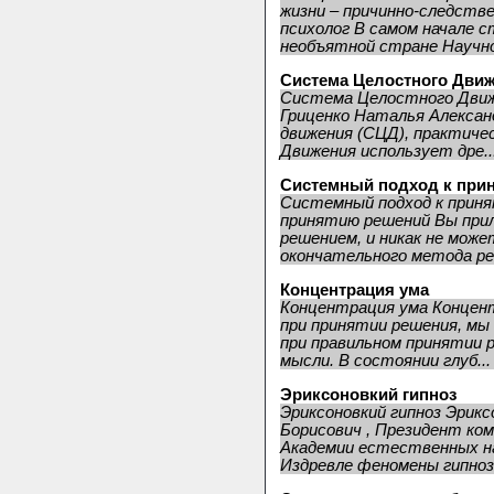
жизни – причинно-следстве
психолог В самом начале 
необъятной стране Научно
Система Целостного Дви
Система Целостного Дви
Гриценко Наталья Алекса
движения (CЦД), практиче
Движения использует дре..
Системный подход к при
Системный подход к прин
принятию решений Вы прил
решением, и никак не мож
окончательного метода ре
Концентрация ума
Концентрация ума Концент
при принятии решения, м
при правильном принятии 
мысли. В состоянии глуб...
Эриксоновкий гипноз
Эриксоновкий гипноз Эрик
Борисович , Президент ком
Академии естественных на
Издревле феномены гипноза