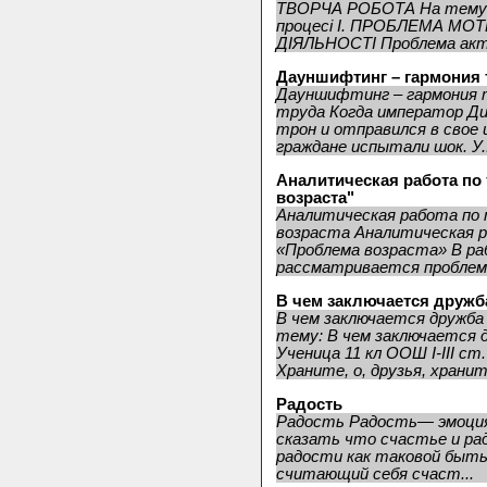
ТВОРЧА РОБОТА На тему: М
процесі І. ПРОБЛЕМА МОТ
ДІЯЛЬНОСТІ Проблема акти
Дауншифтинг – гармония 
Дауншифтинг – гармония 
труда Когда император Дио
трон и отправился в свое
граждане испытали шок. У..
Аналитическая работа по 
возраста"
Аналитическая работа по
возраста Аналитическая р
«Проблема возраста» В ра
рассматривается проблема 
В чем заключается дружб
В чем заключается дружба
тему: В чем заключается 
Ученица 11 кл ООШ I-III с
Храните, о, друзья, храните
Радость
Радость Радость— эмоция
сказать что счастье и ра
радости как таковой быть 
считающий себя счаст...