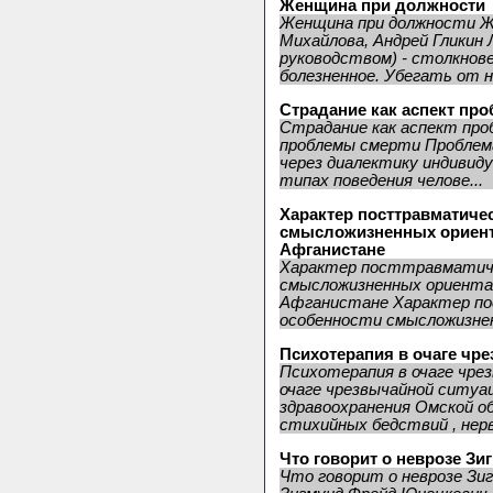
Женщина при должности
Женщина при должности Ж
Михайлова, Андрей Гликин 
руководством) - столкнове
болезненное. Убегать от не
Страдание как аспект пр
Страдание как аспект про
проблемы смерти Проблем
через диалектику индивид
типах поведения челове...
Характер посттравматиче
смысложизненных ориента
Афганистане
Характер посттравматиче
смысложизненных ориентац
Афганистане Характер п
особенности смысложизнен
Психотерапия в очаге чр
Психотерапия в очаге чре
очаге чрезвычайной ситуа
здравоохранения Омской о
стихийных бедствий , нервн
Что говорит о неврозе З
Что говорит о неврозе Зи