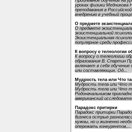
Проблемное обучение на ур
уроках физики Медникова Н
преподавания в Российско
внедрению в учебный проце.
О предмете экзистенциал
О предмете экзистенциаль
экзистенциальной психол
Экзистенциальная психолог
популярное среди професси
К вопросу о телеологии 
К вопросу о телеологии об
образования В. Спартин П
включает в себя обучение
или составляющих. Од...
Мудрость тела или Что т
Мудрость тела или Что та
Мудрость тела или Что та
Родоначальником прикладн
американский исследовате
Парадокс притирки
Парадокс притирки Парадо
бизнеса острые разногласи
нужны, но и жизненно необ
опережать конкурентов,...