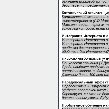
означает цирковой артист
действует с предметами п
Католический экзистенци
Католический экзистенциа
экзистенциализм (Г.О.Марс
Марселя, ведет через акт
условием которого есть со
Интеграция Интернета в 
Интеграция Интернета в 
Интеграция Интернета в 
проблема дистанционного 
обойтись без Интернета? 
Психология сознания (У.Д
Психология сознания (У.Дж
Среди наиболее продуктивн
потока сознания, выдвину
Джемсом более 100 лет наз
Парадоксальный эффект 
Парадоксальный эффект с
эффект советской школы 
Ларошфуко, «никто не дов
доволен своим умом». Будуч
Проблемное обучение на 