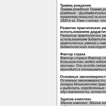
Травма рождения
Травма рождения Травма р
рождения - фундаментальн
транеперсональной психол
1920-е гг. Ранк считал, что
Развитие практических ум
использованием дидактич
Развитие практических ум
использованием дидактич
практических умений и нав
дидактического конструкто
Фактор страха
Фактор страха Фактор стр
Большинство людей недолю
причины. Они всегда связа
приходится отказываться 
Основные закономерност
Основные закономерности
почерка Многолетняя пра
и выделить определенные з
обусловленность личностн
Эдипов комплекс
Эдипов комплекс Эдипов ко