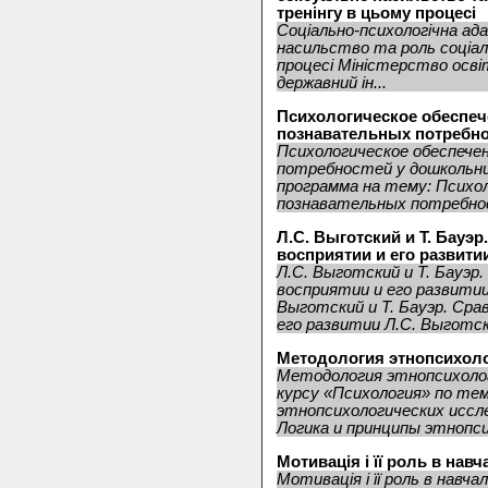
тренінгу в цьому процесі
Соціально-психологічна ада
насильство та роль соціал
процесі Міністерство освіт
державний ін...
Психологическое обеспе
познавательных потребн
Психологическое обеспече
потребностей у дошкольн
программа на тему: Психо
познавательных потребнос
Л.С. Выготский и Т. Бауэ
восприятии и его развити
Л.С. Выготский и Т. Бауэр
восприятии и его развити
Выготский и Т. Бауэр. Сра
его развитии Л.С. Выготски
Методология этнопсихол
Методология этнопсихоло
курсу «Психология» по те
этнопсихологических иссл
Логика и принципы этнопси
Мотивація і її роль в нав
Мотивація і її роль в нав