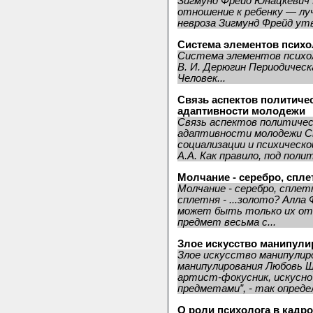
Зигмунд Фрейд Юнацкевич П
отношение к ребенку — лу
невроза Зигмунд Фрейд утв
Система элементов психо
Система элементов психо
В. И. Дерюгин Периодичес
Человек...
Связь аспектов политиче
адаптивности молодежи
Связь аспектов политичес
адаптивности молодежи С
социализации и психическ
А.А. Как правило, под полит
Молчание - серебро, сплет
Молчание - серебро, сплетн
сплетня - ...золото? Алла
может быть только их о
предмет весьма с...
Злое искусство манипули
Злое искусство манипулир
манипулирования Любовь Щ
артист-фокусник, искусн
предметами”, - так опред
О роли психолога в кадр