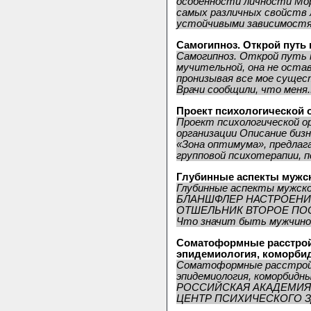
особенности личности Мор
самых различных свойств
устойчивыми зависимостям
Самогипноз. Открой путь 
Самогипноз. Открой путь 
мучительной, она не остав
пронизывая все мое сущес
Врачи сообщили, что меня..
Проект психологической 
Проект психологической о
организации Описание бизн
«Зона оптимума», предлаг
групповой психотерапии, пс
Глубинные аспекты мужс
Глубинные аспекты мужско
БЛАНШФЛЕР НАСТРОЕНИ
ОТШЕЛЬНИК ВТОРОЕ ПОС
Что значит быть мужчиной
Соматоформные расстройс
эпидемиология, коморбид
Соматоформные расстройс
эпидемиология, коморбидн
РОССИЙСКАЯ АКАДЕМИЯ
ЦЕНТР ПСИХИЧЕСКОГО ЗДО