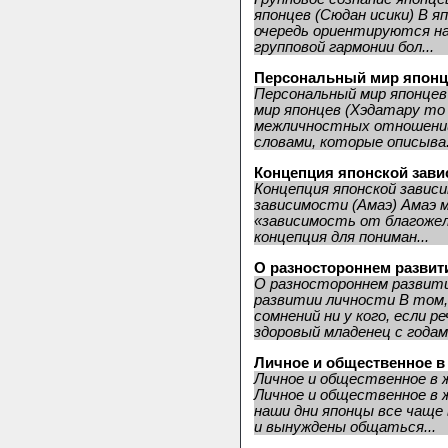
японцев (Сюдан исики) В 
очередь ориентируются на
групповой гармонии бол...
Персональный мир японце
Персональный мир японцев
мир японцев (Хэдатару то
межличностных отношений
словами, которые описыва.
Концепция японской зави
Концепция японской завис
зависимости (Амаэ) Амаэ 
«зависимость от благоже
концепция для пониман...
О разностороннем развит
О разностороннем развит
развитии личности В том,
сомнений ни у кого, если 
здоровый младенец с годам
Личное и общественное в 
Личное и общественное в 
Личное и общественное в 
наши дни японцы все чащ
и вынуждены общаться...