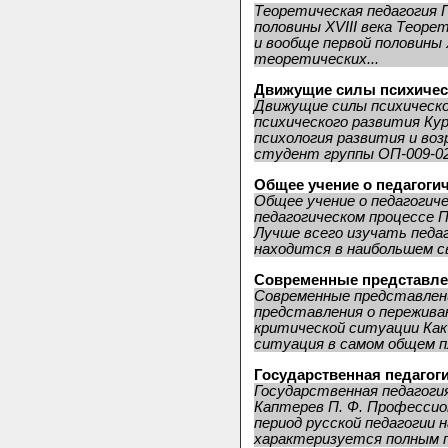
Теоретическая педагогия 
половины XVIII века Теоре
и вообще первой половины X
теоретических...
Движущие силы психичес
Движущие силы психическ
психического развития Кур
психология развития и во
студент группы ОП-009-02 
Общее учение о педагоги
Общее учение о педагогич
педагогическом процессе 
Лучше всего изучать педаг
находится в наибольшем св
Современные представле
Современные представлен
представления о пережива
критической ситуации Как
ситуация в самом общем п
Государственная педагог
Государственная педагоги
Каптерев П. Ф. Профессио
период русской педагогии 
характеризуется полным п