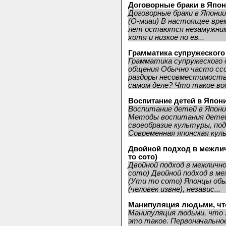
Договорные браки в Япон
Договорные браки в Японии
(О-миаи) В настоящее врем
лет остаются незамужними
хотя и низкое по ев...
Грамматика супружеског
Грамматика супружеского 
общения Обычно часто сс
раздоры несовместимостью
самом деле? Что такое воо
Воспитание детей в Япон
Воспитание детей в Япони
Методы воспитания детей
своеобразие культуры, под
Современная японская куль
Двойной подход в межли
то сото)
Двойной подход в межлич
сото) Двойной подход в м
(Ути то сото) Японцы об
(человек извне), независ...
Манипуляция людьми, что
Манипуляция людьми, что 
это такое. Первоначально