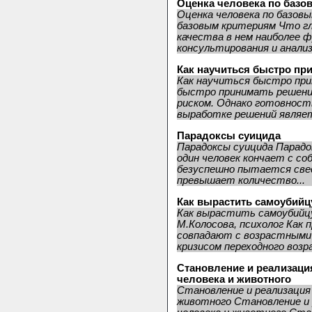
Оценка человека по базо
Оценка человека по базов
базовым критериям Что гл
качества в нем наиболее
консультирования и анализ.
Как научиться быстро пр
Как научиться быстро пр
быстро принимать решени
риском. Однако готовнос
выработке решений являетс
Парадоксы суицида
Парадоксы суицида Парадо
один человек кончает с со
безуспешно пытается све
превышает количество...
Как вырастить самоубийц
Как вырастить самоубийц
М.Колосова, психолог Как 
совпадают с возрастными к
кризисом переходного возра
Становление и реализаци
человека и животного
Становление и реализация 
животного Становление и 