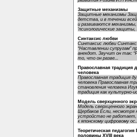
развития Розина И.Н Инст
Защитные механизмы
Защитные механизмы Защи
детства, и в течении всей
и развиваются механизмы
'психологические защиты, 
Синтаксис любви
Синтаксис любви Синтакси
“Наставлении супругам” 
анекдот. Звучит он так: “
то, что он разве...
Православная традиция д
человека
Православная традиция ду
человека Православная тр
становления человека Игу
традиция как культурно-ис
Модель сверхценного экр
Модель сверхценного экра
Щербаков Если, несмотря 
устройство не работает,
к японскому цифровому ос..
Теоретическая педагогия
половины XVIII века