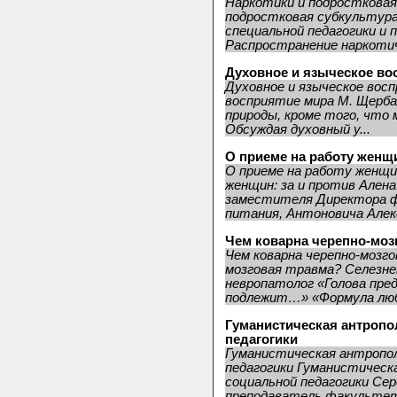
Наркотики и подростковая
подростковая субкультур
специальной педагогики и
Распространение наркотич
Духовное и языческое во
Духовное и языческое вос
восприятие мира М. Щерба
природы, кроме того, что 
Обсуждая духовный у...
О приеме на работу женщи
О приеме на работу женщин
женщин: за и против Але
заместителя Директора 
питания, Антоновича Алекс
Чем коварна черепно-моз
Чем коварна черепно-мозго
мозговая травма? Селезне
невропатолог «Голова пре
подлежит…» «Формула любв
Гуманистическая антропо
педагогики
Гуманистическая антропол
педагогики Гуманистическа
социальной педагогики Се
преподаватель факультета