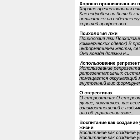
Хорошо организованная 
Хорошо организованная па
Как подробны ни были бы з
полагаться на собственну
хорошей профессион...
Психология лжи
Психология лжи Психология
коммерческих сделок) В пр
информативны жесты, связ
Они всегда должны н...
Использование репрезент
Использование репрезент
репрезентативных систем 
помещается окружающий ми
внутренний мир формируетс
О стереотипах
О стереотипах О стереот
лучше, получилось как все
взаимоотношений с людьми
или об управлении изме...
Воспитание как создание
жизни
Воспитание как создание у
Воспитание как создание у